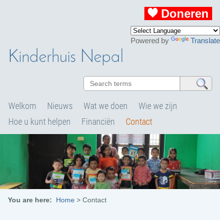
Doneren
Powered by
Translate
Kinderhuis Nepal
Welkom
Nieuws
Wat we doen
Wie we zijn
Hoe u kunt helpen
Financiën
Contact
You are here:
Home
>
Contact