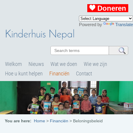
Doneren
Powered by
Translate
Kinderhuis Nepal
Welkom
Nieuws
Wat we doen
Wie we zijn
Hoe u kunt helpen
Financiën
Contact
You are here:
Home
>
Financiën
>
Beloningsbeleid