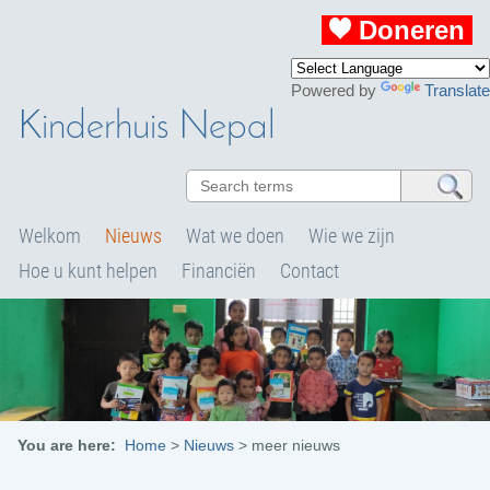
Doneren
Powered by
Translate
Kinderhuis Nepal
Welkom
Nieuws
Wat we doen
Wie we zijn
Hoe u kunt helpen
Financiën
Contact
You are here:
Home
>
Nieuws
>
meer nieuws