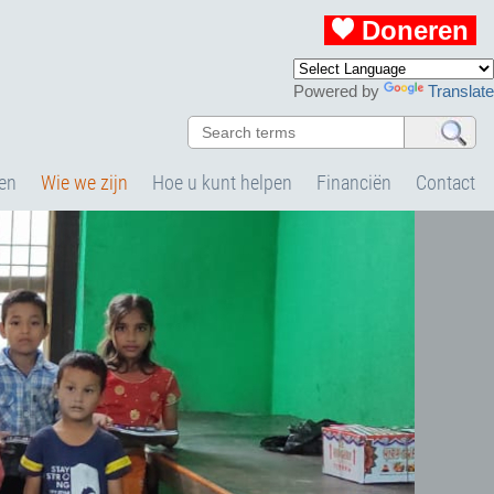
Doneren
Powered by
Translate
en
Wie we zijn
Hoe u kunt helpen
Financiën
Contact