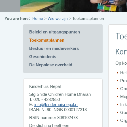
You are here:
Home
>
Wie we zijn
>
Toekomstplannen
Beleid en uitgangspunten
To
Toekomstplannen
Bestuur en medewerkers
Kor
Geschiedenis
Op kor
De Nepalese overheid
Hel
Pro
Kinderhuis Nepal
Ond
Stg Shide Children Home Dharan
Mog
T: 020 - 4282850
E:
info@kinderhuisnepal.nl
In 
IBAN: NL90 INGB 0000127313
Go
RSIN nummer 808102473
Org
De stichting heeft een