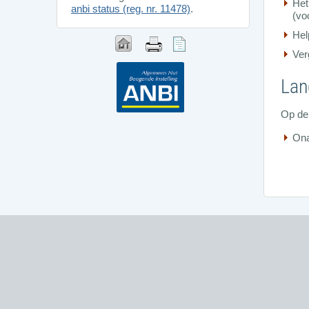
Het
anbi status (reg. nr. 11478)
.
(vo
Hel
Ver
Lan
Op de 
Ona