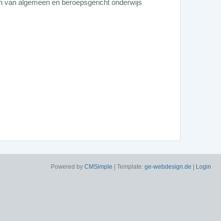
en van algemeen en beroepsgericht onderwijs
.
Powered by
CMSimple
| Template:
ge-webdesign.de
|
Login