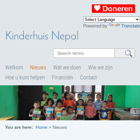
Doneren
Powered by
Translate
Kinderhuis Nepal
Welkom
Nieuws
Wat we doen
Wie we zijn
Hoe u kunt helpen
Financiën
Contact
You are here:
Home
>
Nieuws