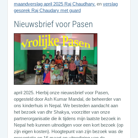
maandverslag april 2025 Raj Chaudhary.
en
verslag
gesprek Raj Chaudary met guard
Nieuwsbrief voor Pasen
april 2025. Hierbij onze nieuwsbrief voor Pasen,
opgesteld door Ash Kumar Mandal, de beheerder van
ons kinderhuis in Nepal. We besteden aandacht aan
het bezoek van dhr Shakya, voorzitter van onze
partnerorganisatie die ik tijdens mijn laatste bezoek in
Nepal heb kunnen uitnodigen voor een kort bezoek (op
zijn eigen kosten). Hoogtepunt van zijn bezoek was de
presentatie op 16 maart op uitnodiging van de