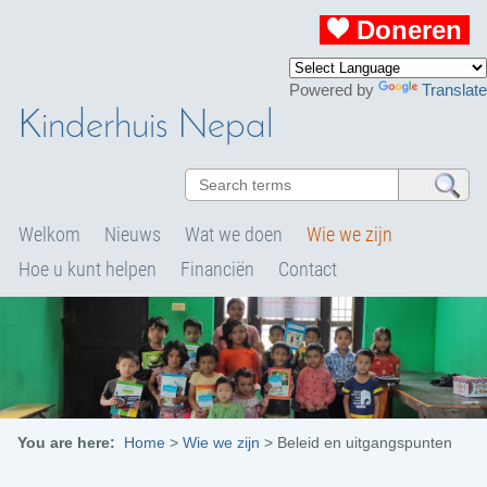
Doneren
Powered by
Translate
Kinderhuis Nepal
Welkom
Nieuws
Wat we doen
Wie we zijn
Hoe u kunt helpen
Financiën
Contact
You are here:
Home
>
Wie we zijn
>
Beleid en uitgangspunten